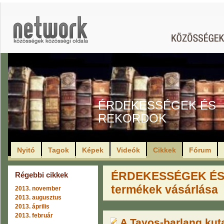
ÉRDEKESSÉGEK ÉS
REKORDOK
Nyitó
Tagok
Képek
Videók
Cikkek
Fórum
ÉRDEKESSÉGEK ÉS 
Régebbi cikkek
termékek vásárlása
2013. november
2013. augusztus
2013. április
2013. február
A Tayos-barlang ku