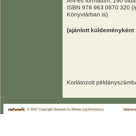
A/4-es formátum, 190 olda
ISBN 978 963 0870 320 (í
Könyvtárban is)
(ajánlott küldeményként
Korlátozott példányszám
© 2007 Copyright Network.hu Minden jog fenntartva.
Impres