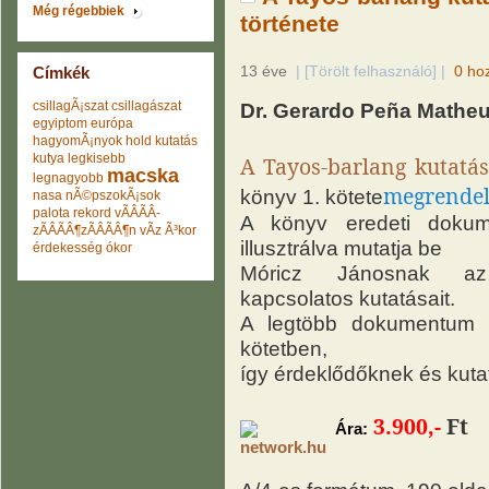
Még régebbiek
története
13 éve
|
[Törölt felhasználó]
|
0 ho
Címkék
csillagÃ¡szat
csillagászat
Dr. Gerardo Peña Matheu
egyiptom
európa
hagyomÃ¡nyok
hold
kutatás
kutya
legkisebb
A Tayos-barlang kutatá
macska
legnagyobb
megrendel
könyv 1. kötete
nasa
nÃ©pszokÃ¡sok
palota
rekord
vÃÂÃÂ­
A könyv eredeti dokum
zÃÂÃÂ¶zÃÂÃÂ¶n
vÃ­z
Ã³kor
illusztrálva mutatja be
érdekesség
ókor
Móricz Jánosnak az 
kapcsolatos kutatásait.
A legtöbb dokumentum e
kötetben,
így érdeklődőknek és kuta
3.900,-
Ft
Ára: