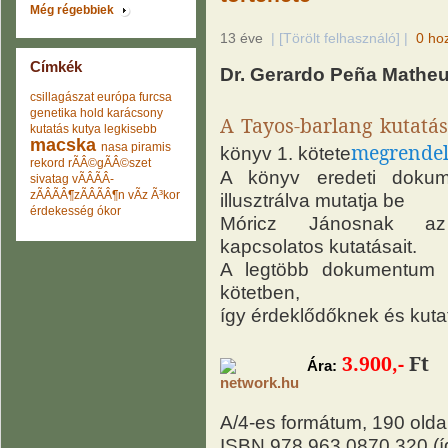
Még régebbiek
13 éve
|
[Törölt felhasználó]
|
0 ho
Címkék
Dr. Gerardo Peña Matheu
csillagászat
európa
furcsa
genetika
hold
karácsony
A Tayos-barlang kutatá
kutatás
kutya
legkisebb
macska
megrendel
nasa
piramis
könyv 1. kötete
rekord
rÃÂ©gÃÂ©szet
A könyv eredeti dokum
sivatag
vÃÂÃÂ­
zÃÂÃÂ¶zÃÂÃÂ¶n
vÃ­z
Ã³kor
illusztrálva mutatja be
érdekesség
ókor
Móricz Jánosnak az 
kapcsolatos kutatásait.
A legtöbb dokumentum e
kötetben,
így érdeklődőknek és kuta
3.900,-
Ft
Ára:
A/4-es formátum, 190 olda
ISBN 978 963 0870 320 (í