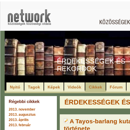
ÉRDEKESSÉGEK ÉS
REKORDOK
Nyitó
Tagok
Képek
Videók
Cikkek
Fórum
ÉRDEKESSÉGEK ÉS 
Régebbi cikkek
2013. november
2013. augusztus
2013. április
A Tayos-barlang ku
2013. február
története