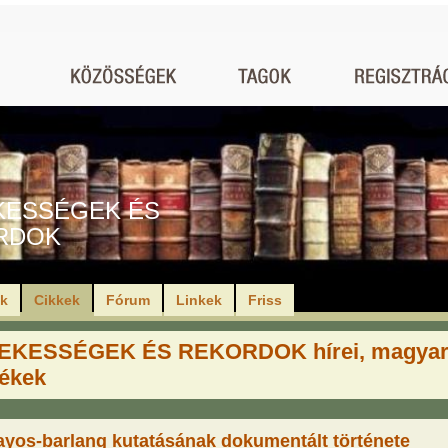
KESSÉGEK ÉS
RDOK
ók
Cikkek
Fórum
Linkek
Friss
EKESSÉGEK ÉS REKORDOK hírei, magya
ékek
ayos-barlang kutatásának dokumentált története