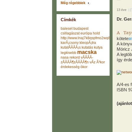
Még régebbiek
13 éve
|
[
Dr. Ge
Címkék
baleset
budapest
A Tayo
csillagászat
európa
hold
m
http://www.lnaj7k8qspfmo2wq8go.com
kötete
karÃ¡csony
kleopÃ¡tra
A könyv
kutatÃÂÃÂ¡s
kutatás
kutya
Móricz 
macska
legkisebb
A legtö
nasa
rekord
vÃÂÃÂ­
így érd
zÃÂÃÂ¶zÃÂÃÂ¶n
vÃ­z
Ã³kor
érdekesség
ókor
A/4-es 
ISBN 97
(ajánl