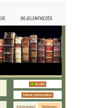
r
Új cikk
Cikkek szerkesztése
Közösségben
Mindenben