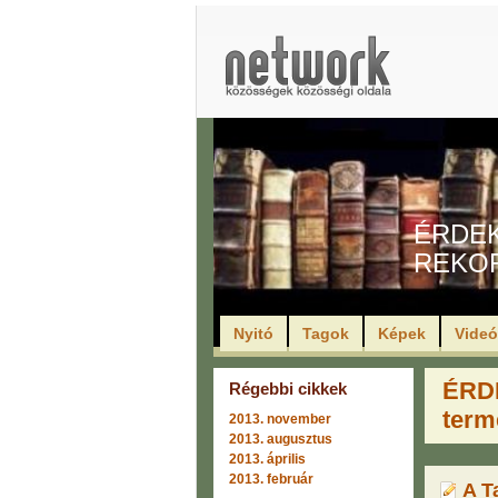
ÉRDE
REKO
Nyitó
Tagok
Képek
Vide
ÉRD
Régebbi cikkek
term
2013. november
2013. augusztus
2013. április
2013. február
A T