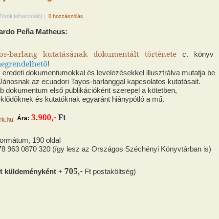
Törölt felhasználó]
|
0 hozzászólás
rardo Peña Matheus:
s-barlang kutatásának dokumentált története
c. könyv 
egrendelhető
!
 eredeti dokumentumokkal és levelezésekkel illusztrálva mutatja be
Jánosnak az ecuadori Tayos-barlanggal kapcsolatos kutatásait.
bb dokumentum első publikációként szerepel a kötetben,
eklődőknek és kutatóknak egyaránt hiánypótló a mű.
3.900,-
Ft
Ára:
formátum, 190 oldal
8 963 0870 320 (így lesz az Országos Széchényi Könyvtárban is)
+ 705,-
ott küldeményként
Ft postaköltség)