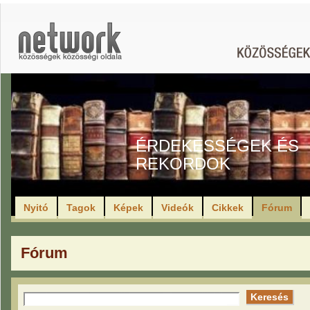
ÉRDEKESSÉGEK ÉS
REKORDOK
Nyitó
Tagok
Képek
Videók
Cikkek
Fórum
Fórum