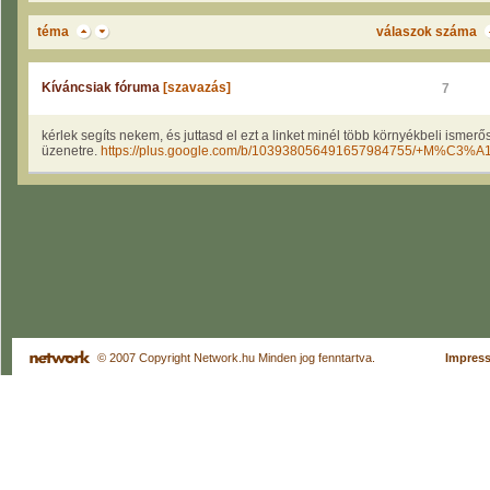
téma
válaszok száma
Kíváncsiak fóruma
[szavazás]
7
kérlek segíts nekem, és juttasd el ezt a linket minél több környékbeli ismerő
üzenetre.
https://plus.google.com/b/103938056491657984755/+M%C3%A
© 2007 Copyright Network.hu Minden jog fenntartva.
Impres