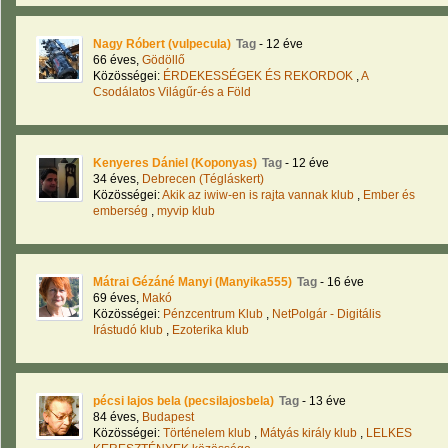
Nagy Róbert (vulpecula)
Tag
- 12 éve
66 éves,
Gödöllő
Közösségei:
ÉRDEKESSÉGEK ÉS REKORDOK
,
A
Csodálatos Világűr-és a Föld
Kenyeres Dániel (Koponyas)
Tag
- 12 éve
34 éves,
Debrecen (Tégláskert)
Közösségei:
Akik az iwiw-en is rajta vannak klub
,
Ember és
emberség
,
myvip klub
Mátrai Gézáné Manyi (Manyika555)
Tag
- 16 éve
69 éves,
Makó
Közösségei:
Pénzcentrum Klub
,
NetPolgár - Digitális
Irástudó klub
,
Ezoterika klub
pécsi lajos bela (pecsilajosbela)
Tag
- 13 éve
84 éves,
Budapest
Közösségei:
Történelem klub
,
Mátyás király klub
,
LELKES