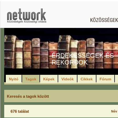
ÉRDEKESSÉGEK ÉS
REKORDOK
Nyitó
Tagok
Képek
Videók
Cikkek
Fórum
Keresés a tagok között
676 találat
Név