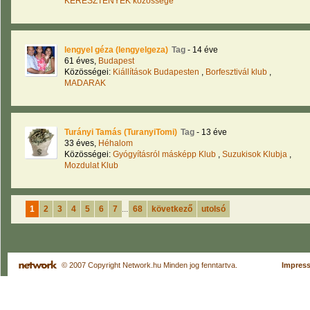
KERESZTÉNYEK közössége
lengyel géza (lengyelgeza)
Tag
- 14 éve
61 éves,
Budapest
Közösségei:
Kiállítások Budapesten
,
Borfesztivál klub
,
MADARAK
Turányi Tamás (TuranyiTomi)
Tag
- 13 éve
33 éves,
Héhalom
Közösségei:
Gyógyításról másképp Klub
,
Suzukisok Klubja
,
Mozdulat Klub
1
2
3
4
5
6
7
...
68
következő
utolsó
© 2007 Copyright Network.hu Minden jog fenntartva.
Impres