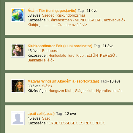
Ádám Tibr (tuningegesjavito)
Tag
- 11 éve
63 éves,
Szeged (Kiskundorozsma)
Közösségei:
Célkeresztben - MONDJ IGAZAT
,
Jazzkedvelők
Klubja
,
...................Grander az élő víz
Klubkoordinátor Edit (klubkoordinator)
Tag
- 11 éve
43 éves,
Budapest
Közösségei:
Honfoglaló Turul Klub
,
ELTŰNTKERESŐ
,
Bankhitellel élők
Magyar Windsurf Akadémia (szorfoktatas)
Tag
- 10 éve
38 éves,
Siófok
Közösségei:
Hangszer Klub
,
Sláger klub
,
Nyaralás utazás
apati zoli (apazi)
Tag
- 12 éve
45 éves,
Sásd
Közösségei:
ÉRDEKESSÉGEK ÉS REKORDOK