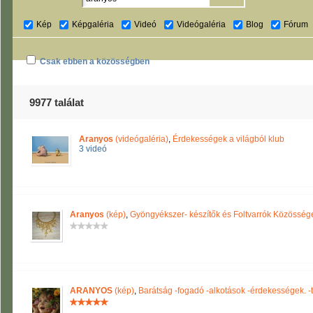
Kép
Képgaléria
Videó
Videógaléria
Blog
Fórum
Csak ebben a közösségben
9977 találat
Aranyos
(videógaléria)
,
Érdekességek a világból klub
3 videó
Aranyos
(kép)
,
Gyöngyékszer- készítők és Foltvarrók Közösség
ARANYOS
(kép)
,
Barátság -fogadó -alkotások -érdekességek. -