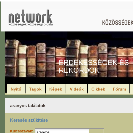
ÉRDEKESSÉGEK ÉS
REKORDOK
Nyitó
Tagok
Képek
Videók
Cikkek
Fórum
aranyos találatok
Keresés szűkítése
Kulcsszavak: