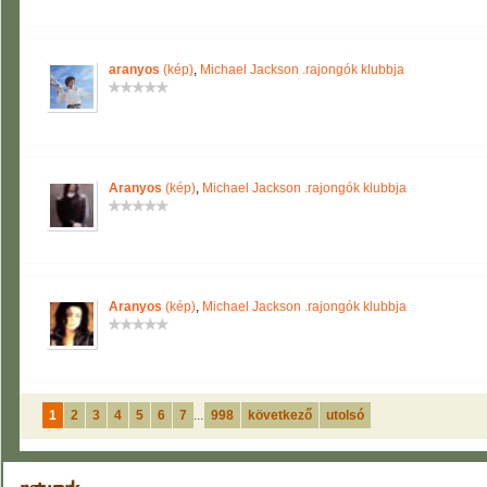
aranyos
(kép)
,
Michael Jackson .rajongók klubbja
Aranyos
(kép)
,
Michael Jackson .rajongók klubbja
Aranyos
(kép)
,
Michael Jackson .rajongók klubbja
1
2
3
4
5
6
7
...
998
következő
utolsó