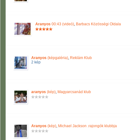
Aranyos
00:43 (videó)
,
Barbacs Közösségi Oldala
Aranyos
(képgaléria)
,
Reklám Klub
2 kép
aranyos
(kép)
,
Magyarcsanád klub
Aranyos
(kép)
,
Michael Jackson .rajongók klubbja