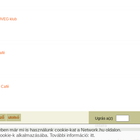
VEG klub
afé
 Café
ző
utolsó
Ugrás a(z)
oldalra
ben már mi is használunk cookie-kat a Network.hu oldalon.
cookie-k alkalmazásába. További információ:
itt
.