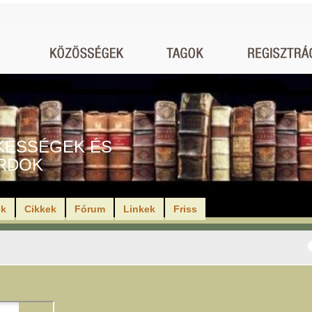
KESSÉGEK ÉS
RDOK
ók
Cikkek
Fórum
Linkek
Friss