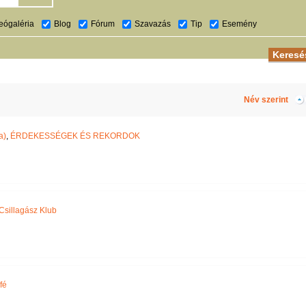
eógaléria
Blog
Fórum
Szavazás
Tip
Esemény
Név szerint
a)
,
ÉRDEKESSÉGEK ÉS REKORDOK
Csillagász Klub
fé