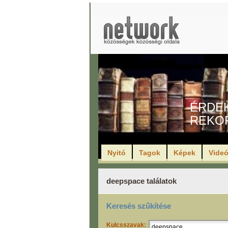
ÉRDE
REKO
Nyitó
Tagok
Képek
Vide
deepspace találatok
Keresés szűkítése
Kulcsszavak: