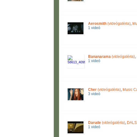
Aerosmith
(videógaléria)
,
Mu
1 videó
Bananarama
(videógaléria)
,
1 videó
Cher
(videógaléria)
,
Music C
3 videó
Darude
(videógaléria)
,
DALS
1 videó