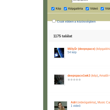
Kép
Képgaléria
Videó
Vid
Csak ebben a közösségben
1175 találat
Mélyűr (deepspace)
(képgaléri
54 kép
deepspace1wk3
(kép)
,
Amatőr 
Adri
(videógaléria)
,
Music Ca
1 videó