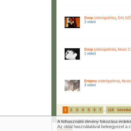
Doop
(videógaléria)
,
DALSZÖ
2 videó
Doop
(videógaléria)
,
Music C
1 videó
Enigma
(videógaléria)
,
Music
3 videó
1
2
3
4
5
6
7
...
118
követke
A felhasználói élmény fokozása érdeké
Az oldal használatával beleegyezel a 