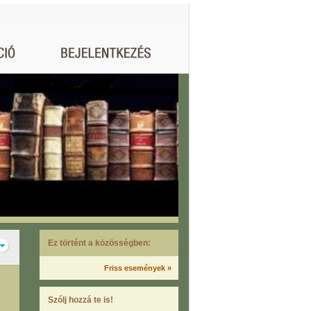
Ez történt a közösségben:
Friss események »
Szólj hozzá te is!