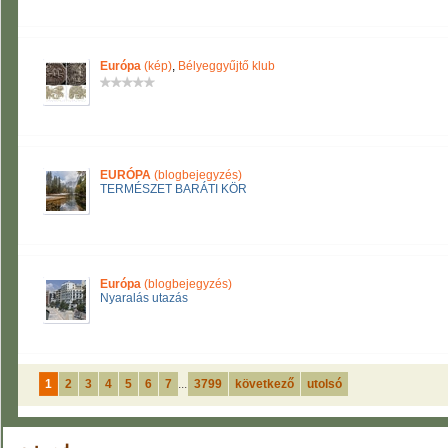
Európa
(kép)
,
Bélyeggyűjtő klub
EURÓPA
(blogbejegyzés)
TERMÉSZET BARÁTI KÖR
Európa
(blogbejegyzés)
Nyaralás utazás
1
2
3
4
5
6
7
...
3799
következő
utolsó