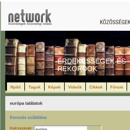
ÉRDEKESSÉGEK ÉS
REKORDOK
Nyitó
Tagok
Képek
Videók
Cikkek
Fórum
európa találatok
Keresés szűkítése
Kulcsszavak: