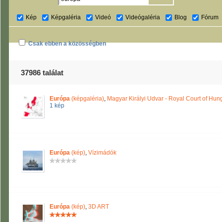
Kép
Képgaléria
Videó
Videógaléria
Blog
Fórum
Csak ebben a közösségben
37986 találat
Európa
(képgaléria)
,
Magyar Királyi Udvar - Royal Court of Hun
1 kép
Európa
(kép)
,
Vízimádók
Európa
(kép)
,
3D ART