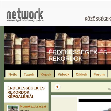
ÉRDEKESSÉGEK ÉS
REKORDOK
Nyitó
Tagok
Képek
Videók
Cikkek
Fórum
ÉRDEKESSÉGEK ÉS
Di
REKORDOK
KÉPGALÉRIÁI
Homokszobrászat