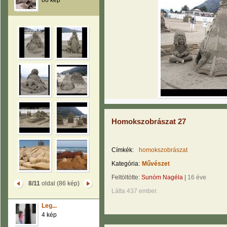
86 kép
Homokszobrászat 27
Címkék:
homokszobrászat
Kategória:
Művészet
Feltöltötte:
Sunóm Nagéla
|
16 éve
8/11
oldal (86 kép)
Látta 437 ember.
Leg...
4 kép