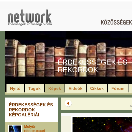
ÉRDEKESSÉGEK ÉS
REKORDOK
Nyitó
Tagok
Képek
Videók
Cikkek
Fórum
ÉRDEKESSÉGEK ÉS
Di
REKORDOK
KÉPGALÉRIÁI
Mélyűr
(deepspace)