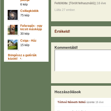
pilonja
Feltöltötte:
[Törölt felhasználó]
|
16 éve
6 kép
Látta 27 ember.
Csillagködök
75 kép
Fafaragás - egy
kicsit másképp
Értékeld!
30 kép
Csiga - Ház
15 kép
Kommentáld!
Böngéssz a galériák
között!
Hozzászólások
Tóthné Németh Ildikó
üzente
16 éve