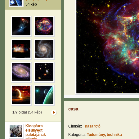
54 kép
casa
1/7
oldal (54 kép)
Kleopátra
Címkék:
nasa fotó
elsüllyedt
palotájának
Kategória:
Tudomány, technika