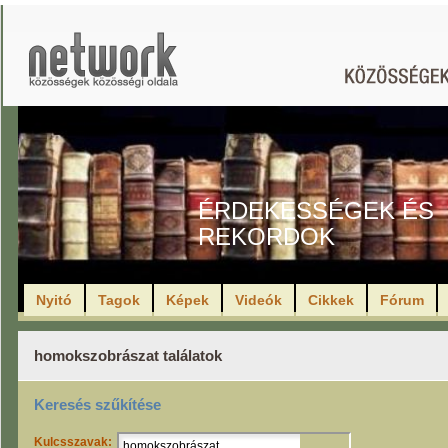
ÉRDEKESSÉGEK ÉS
REKORDOK
Nyitó
Tagok
Képek
Videók
Cikkek
Fórum
homokszobrászat találatok
Keresés szűkítése
Kulcsszavak: