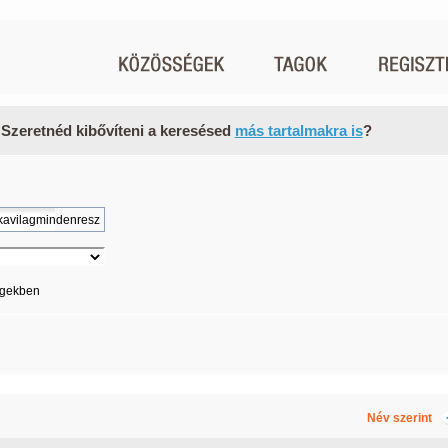
 Szeretnéd kibővíteni a keresésed
más tartalmakra is
?
égekben
Név szerint