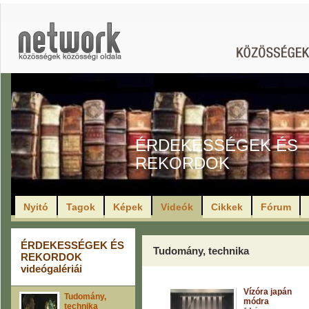
ÉRDEKESSÉGEK ÉS
REKORDOK
Nyitó
Tagok
Képek
Videók
Cikkek
Fórum
ÉRDEKESSÉGEK ÉS
Tudomány, technika
REKORDOK
videógalériái
Vízóra japán
Tudomány,
módra
technika