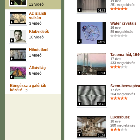
14 éve
12 videó
251 megtekintés
04:13
Az izlandi
vulkán
3 videó
Water crystals
16 éve
Klubvideók
89 megtekintés
10 videó
02:46
Hihetetlen!
Tacoma-híd, 194
1 videó
17 éve
433 megtekintés
Állatvilág
8 videó
01:04
Böngéssz a galériák
Szem-becsapós
között!
17 éve
364 megtekintés
00:41
Luxusbusz
18 éve
280 megtekintés
01:09