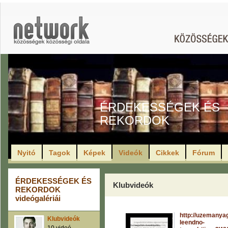
ÉRDEKESSÉGEK ÉS
REKORDOK
Nyitó
Tagok
Képek
Videók
Cikkek
Fórum
ÉRDEKESSÉGEK ÉS
Klubvideók
REKORDOK
videógalériái
http://uzemanyag
Klubvideók
leendno-