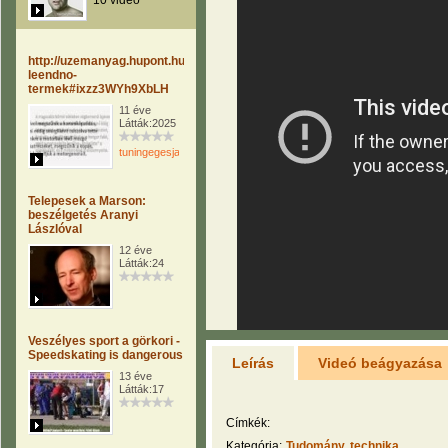
10 videó
http://uzemanyag.hupont.hu/8/uj-
leendno-
termek#ixzz3WYh9XbLH
11 éve
Látták:2025
tuningegesjavito
Telepesek a Marson:
beszélgetés Aranyi
Lászlóval
12 éve
Látták:24
Veszélyes sport a görkori -
Speedskating is dangerous
Leírás
Videó beágyazása
13 éve
Látták:17
Címkék:
Kategória:
Tudomány, technika