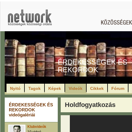
ÉRDEKESSÉGEK ÉS
REKORDOK
Nyitó
Tagok
Képek
Videók
Cikkek
Fórum
Holdfogyatkozás
ÉRDEKESSÉGEK ÉS
REKORDOK
videógalériái
Klubvideók