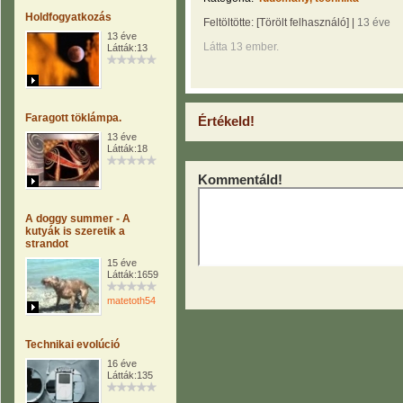
Holdfogyatkozás
Feltöltötte:
[Törölt felhasználó]
|
13 éve
13 éve
Látta 13 ember.
Látták:13
Faragott töklámpa.
Értékeld!
13 éve
Látták:18
Kommentáld!
A doggy summer - A
kutyák is szeretik a
strandot
15 éve
Látták:1659
matetoth54
Technikai evolúció
16 éve
Látták:135