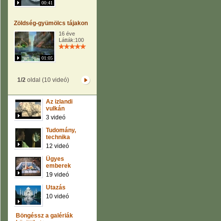
00:41
Zöldség-gyümölcs tájakon
16 éve
Látták:100
01:05
1/2
oldal (10 videó)
Az izlandi
vulkán
3 videó
Tudomány,
technika
12 videó
Ügyes
emberek
19 videó
Utazás
10 videó
Böngéssz a galériák