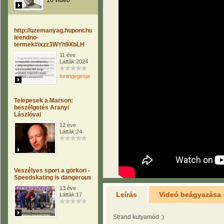
10 videó
http://uzemanyag.hupont.hu/8/uj-
leendno-
termek#ixzz3WYh9XbLH
11 éve
Látták:2024
tuningegesjavito
Telepesek a Marson:
beszélgetés Aranyi
Lászlóval
12 éve
Látták:24
Veszélyes sport a görkori -
Speedskating is dangerous
13 éve
Leírás
Videó beágyazása
Látták:17
Strand kutyamód :)