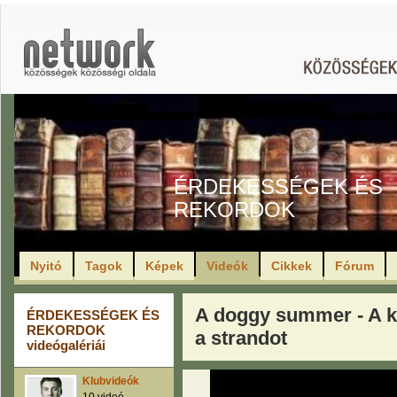
ÉRDEKESSÉGEK ÉS
REKORDOK
Nyitó
Tagok
Képek
Videók
Cikkek
Fórum
A doggy summer - A ku
ÉRDEKESSÉGEK ÉS
REKORDOK
a strandot
videógalériái
Klubvideók