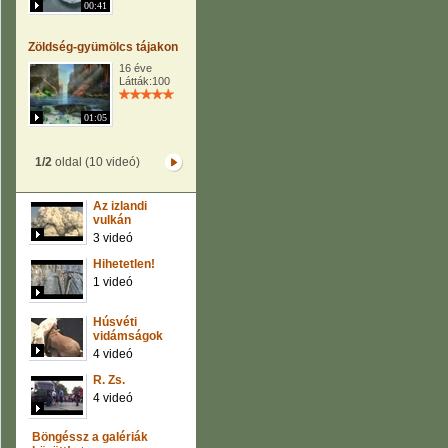
00:41
Zöldség-gyümölcs tájakon
16 éve
Látták:100
01:05
1/2
oldal (10 videó)
Az izlandi
vulkán
3 videó
Hihetetlen!
1 videó
Húsvéti
vidámságok
4 videó
R. Zs.
4 videó
Böngéssz a galériák