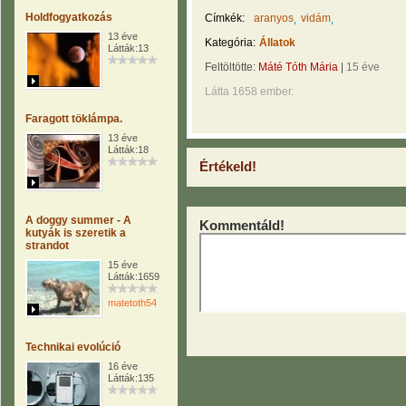
Holdfogyatkozás
Címkék:
aranyos
vidám
13 éve
Kategória:
Állatok
Látták:13
Feltöltötte:
Máté Tóth Mária
|
15 éve
Látta 1658 ember.
Faragott töklámpa.
13 éve
Látták:18
Értékeld!
A doggy summer - A
Kommentáld!
kutyák is szeretik a
strandot
15 éve
Látták:1659
matetoth54
Technikai evolúció
16 éve
Látták:135