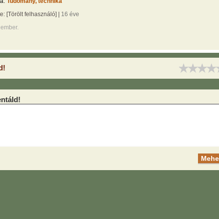
a:
Tudomány, technika
te:
[Törölt felhasználó]
|
16 éve
 ember.
d!
táld!