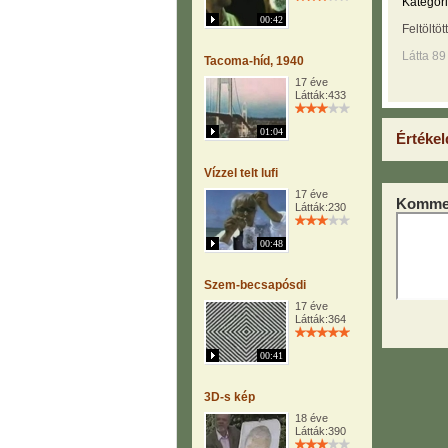
Kategóri
00:42
Feltöltöt
Látta 89
Tacoma-híd, 1940
17 éve
Látták:433
01:04
Értékel
Vízzel telt lufi
17 éve
Kommen
Látták:230
00:48
Szem-becsapósdi
17 éve
Látták:364
00:41
3D-s kép
18 éve
Látták:390