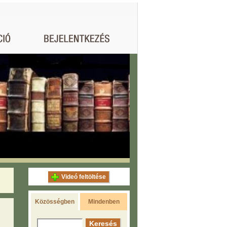
Videó feltöltése
Közösségben
Mindenben