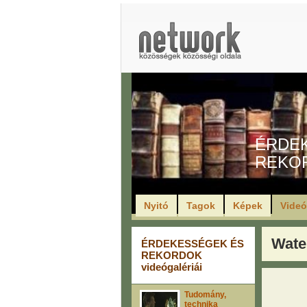
ÉRDE
REKO
Nyitó
Tagok
Képek
Vide
Wate
ÉRDEKESSÉGEK ÉS
REKORDOK
videógalériái
Tudomány,
technika