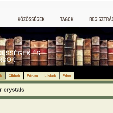
KESSÉGEK ÉS
RDOK
ók
Cikkek
Fórum
Linkek
Friss
r crystals