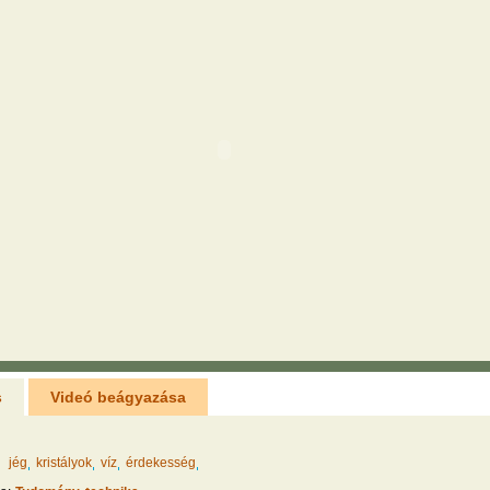
s
Videó beágyazása
jég
kristályok
víz
érdekesség