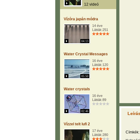
12 videó
Vízóra japán módra
14 éve
Látták:251
04:13
Water Crystal Messages
16 éve
Látták:120
05:50
Water crystals
16 éve
Látták:89
02:46
Leírá
Vízzel telt lufi 2
17 éve
Címkék:
Látták:280