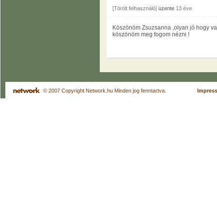
[Törölt felhasználó]
üzente
13 éve
Köszönöm Zsuzsanna ,olyan jó hogy vala
köszönöm meg fogom nézni !
© 2007 Copyright Network.hu Minden jog fenntartva.
Impres