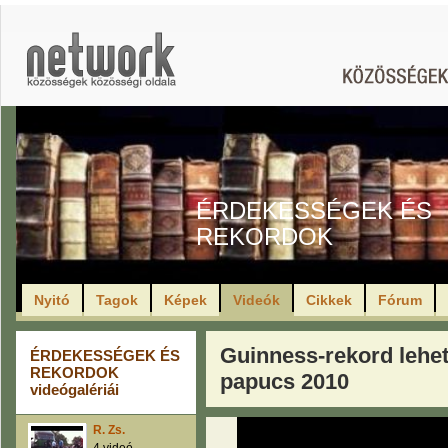
ÉRDEKESSÉGEK ÉS
REKORDOK
Nyitó
Tagok
Képek
Videók
Cikkek
Fórum
Guinness-rekord lehet
ÉRDEKESSÉGEK ÉS
REKORDOK
papucs 2010
videógalériái
R. Zs.