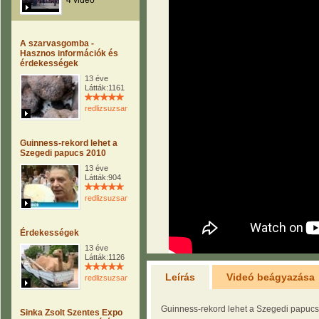
4 videó
A szarvasgomba -
Hasznos információk és
érdekességek
13 éve
Látták:1161
redlizsuzsanna
Guinness-rekord lehet a
Szegedi papucs 2010
13 éve
Látták:904
redlizsuzsanna
Érdekességek
13 éve
Látták:1126
Leírás
Videó beágyazása
redlizsuzsanna
Guinness-rekord lehet a Szegedi papuc
Sinka Zsolt Szentes Expo