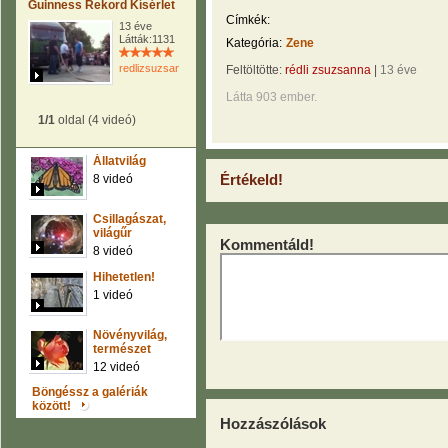
Guinness Rekord Kísérlet
Címkék:
13 éve
Látták:1131
Kategória:
Zene
redlizsuzsanna
Feltöltötte:
rédli zsuzsanna
|
13 éve
Látta 903 ember.
1/1
oldal (4 videó)
Állatvilág
Értékeld!
8 videó
Csillagászat,
világűr
Kommentáld!
8 videó
Hihetetlen!
1 videó
Növényvilág,
természet
12 videó
Böngéssz a galériák
között!
Hozzászólások