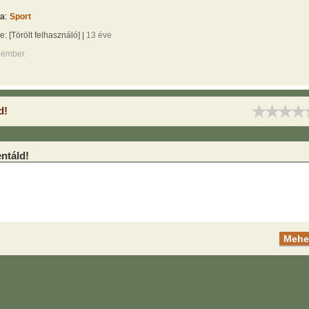
a:
Sport
te:
[Törölt felhasználó]
|
13 éve
 ember.
d!
táld!