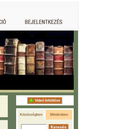
Videó feltöltése
Közösségben
Mindenben