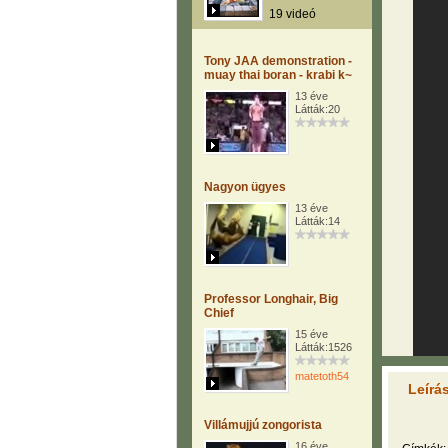
19 videó
Tony JAA demonstration -
muay thai boran - krabi k~
13 éve
Látták:20
Nagyon ügyes
13 éve
Látták:14
Professor Longhair, Big
Chief
15 éve
Látták:1526
matetoth54
Leírá
Villámujjú zongorista
16 éve