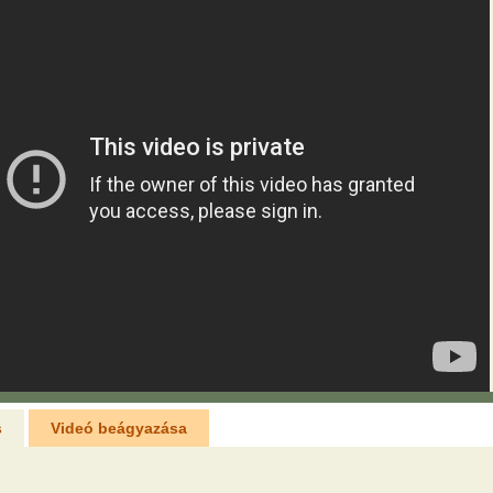
s
Videó beágyazása