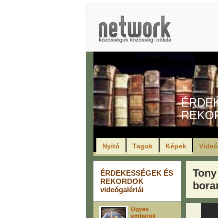
ÉRDE
REKO
Nyitó
Tagok
Képek
Vide
Tony
ÉRDEKESSÉGEK ÉS
REKORDOK
boran
videógalériái
Ügyes
emberek