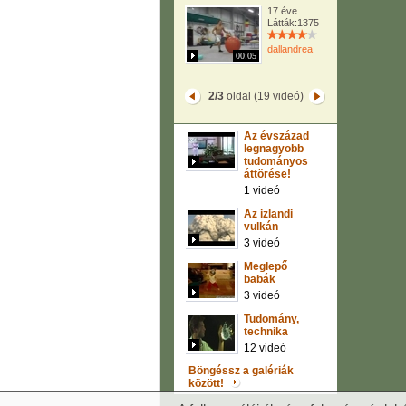
17 éve
Látták:1375
dallandrea
00:05
2/3
oldal (19 videó)
Az évszázad
legnagyobb
tudományos
áttörése!
1 videó
Az izlandi
vulkán
3 videó
Meglepő
babák
3 videó
Tudomány,
technika
12 videó
Böngéssz a galériák
között!