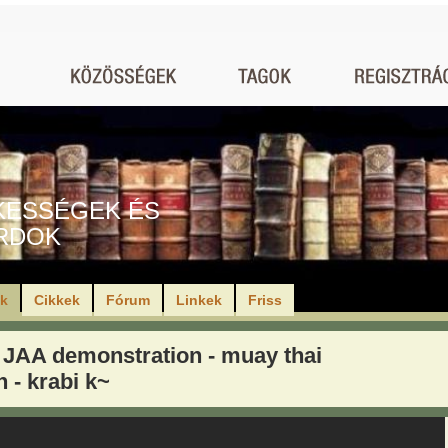
KESSÉGEK ÉS
RDOK
ók
Cikkek
Fórum
Linkek
Friss
 JAA demonstration - muay thai
 - krabi k~