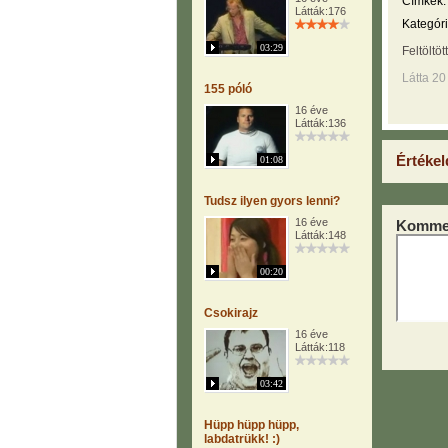
Címkék:
Látták:176
Kategóri
03:29
Feltöltöt
Látta 20
155 póló
16 éve
Látták:136
Értékel
01:08
Tudsz ilyen gyors lenni?
16 éve
Kommen
Látták:148
00:20
Csokirajz
16 éve
Látták:118
03:42
Hüpp hüpp hüpp,
labdatrükk! :)