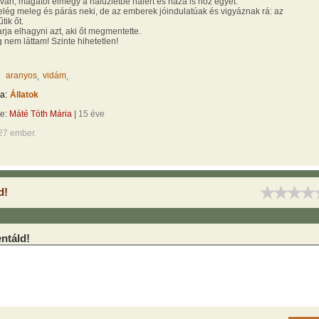
van, magától elmegy a halüzletbe halért és haza is hoz egyet.
elég meleg és párás neki, de az emberek jóindulatúak és vigyáznak rá: az
tik őt.
ja elhagyni azt, aki őt megmentette.
g nem láttam! Szinte hihetetlen!
aranyos
vidám
a:
Állatok
te:
Máté Tóth Mária
|
15 éve
27 ember.
d!
táld!