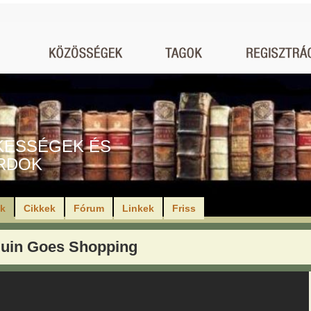
KESSÉGEK ÉS
RDOK
ók
Cikkek
Fórum
Linkek
Friss
uin Goes Shopping