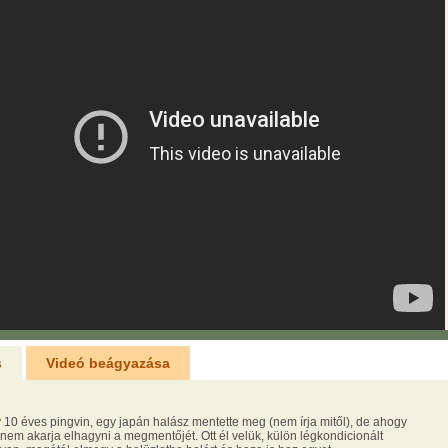
s
Videó beágyazása
 10 éves pingvin, egy japán halász mentette meg (nem írja mitől), de ahogy
, nem akarja elhagyni a megmentőjét. Ott él velük, külön légkondicionált