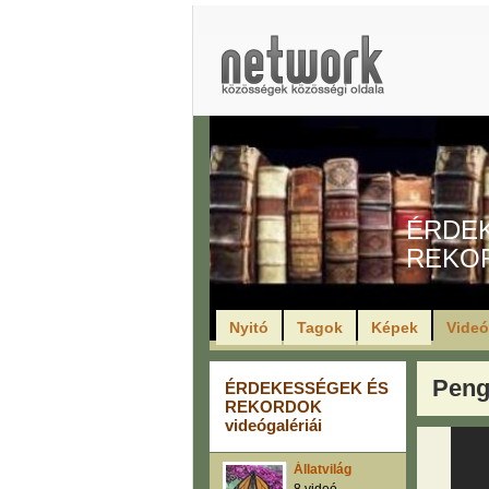
ÉRDE
REKO
Nyitó
Tagok
Képek
Vide
Peng
ÉRDEKESSÉGEK ÉS
REKORDOK
videógalériái
Állatvilág