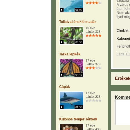
szobája 
A város 
úton lehű
01:06
Nem akar
Ilyet mé
Tollaival éneklő madár
16 éve
Címkék:
Látták:323
Kategóri
00:35
Feltöltöt
Tarka lepkék
Látta 11
17 éve
Látták:379
04:42
Értékel
Cápák
17 éve
Kommen
Látták:223
01:38
Különös tengeri lények
17 éve
Látták:433