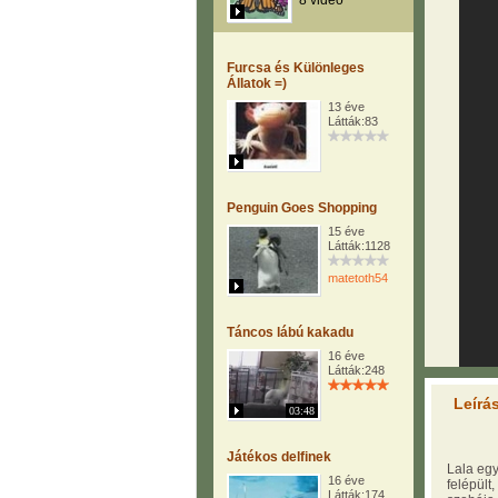
8 videó
Furcsa és Különleges
Állatok =)
13 éve
Látták:83
Penguin Goes Shopping
15 éve
Látták:1128
matetoth54
Táncos lábú kakadu
16 éve
Látták:248
Leírá
03:48
Játékos delfinek
Lala egy
16 éve
felépült
Látták:174