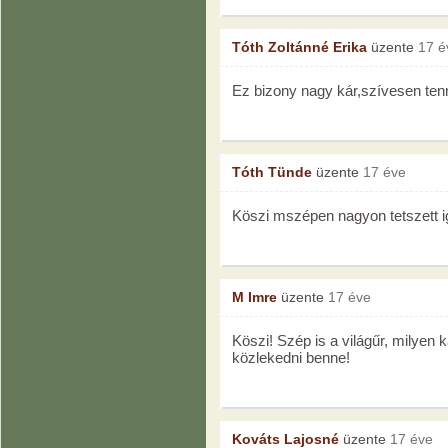
Tóth Zoltánné Erika
üzente
17 é
Ez bizony nagy kár,szívesen tenn
Tóth Tünde
üzente
17 éve
Köszi mszépen nagyon tetszett ig
M Imre
üzente
17 éve
Köszi! Szép is a világűr, milyen
közlekedni benne!
Kováts Lajosné
üzente
17 éve