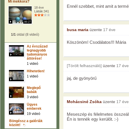
Mi mekkora?
Ennél szebbet, mint amit a termé
18 éve
Látták:341
00:27
busa maria
üzente
17 éve
1/1
oldal (8 videó)
Köszönöm! Csodálatos!!! Mária
Az évszázad
legnagyobb
tudományos
áttörése!
1 videó
[Törölt felhasználó]
üzente
17 éve
Hihetetlen!
1 videó
jaj, de gyönyörű
Meglepő
babák
3 videó
Mohácsiné Zsóka
üzente
17 éve
Ügyes
emberek
19 videó
Meseszép és félelmetes összeállí
Én is tennék egy kerülőt. :-)
Böngéssz a galériák
között!