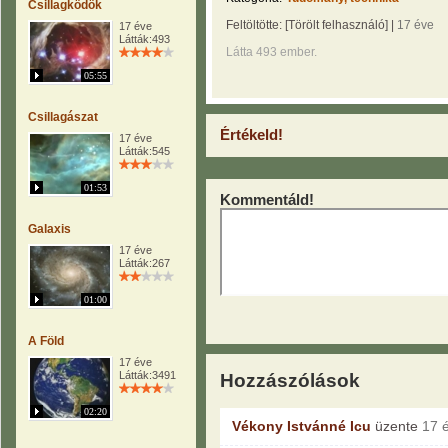
Csillagködök
Feltöltötte:
[Törölt felhasználó]
|
17 éve
17 éve
Látták:493
Látta 493 ember.
05:55
Csillagászat
Értékeld!
17 éve
Látták:545
01:53
Kommentáld!
Galaxis
17 éve
Látták:267
01:00
A Föld
17 éve
Látták:3491
Hozzászólások
02:20
Vékony Istvánné Icu
üzente
17 