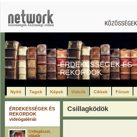
ÉRDEKESSÉGEK ÉS
REKORDOK
Nyitó
Tagok
Képek
Videók
Cikkek
Fórum
Csillagködök
ÉRDEKESSÉGEK ÉS
REKORDOK
videógalériái
Csillagászat,
világűr