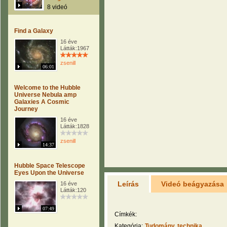
8 videó
Find a Galaxy
16 éve
Látták:1967
zsenill
06:01
Welcome to the Hubble
Universe Nebula amp
Galaxies A Cosmic
Journey
16 éve
Látták:1828
zsenill
14:37
Hubble Space Telescope
Eyes Upon the Universe
Leírás
Videó beágyazása
16 éve
Látták:120
07:49
Címkék:
Kategória:
Tudomány, technika