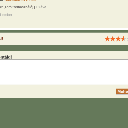
te:
[Törölt felhasználó]
|
18 éve
1 ember.
d!
táld!