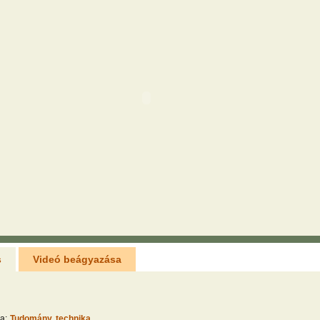
s
Videó beágyazása
a:
Tudomány, technika