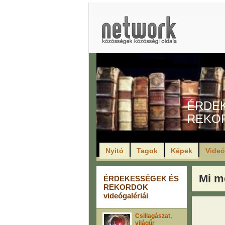
ÉRDE
REKO
Nyitó
Tagok
Képek
Vide
Mi m
ÉRDEKESSÉGEK ÉS
REKORDOK
videógalériái
Csillagászat,
világűr