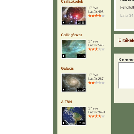
Csillagködök
Feltöltöt
17 éve
Látták:493
Látta 34
05:55
Csillagászat
Értékel
17 éve
Látták:545
01:53
Kommen
Galaxis
17 éve
Látták:267
01:00
A Föld
17 éve
Látták:3491
02:20