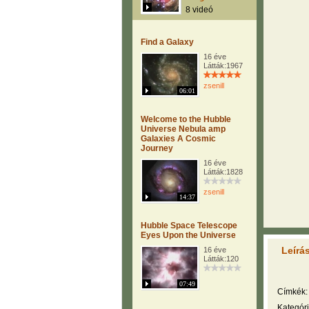
8 videó
Find a Galaxy
16 éve
Látták:1967
zsenill
06:01
Welcome to the Hubble
Universe Nebula amp
Galaxies A Cosmic
Journey
16 éve
Látták:1828
zsenill
14:37
Hubble Space Telescope
Eyes Upon the Universe
Leírá
16 éve
Látták:120
07:49
Címkék:
Kategóri