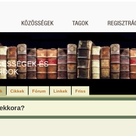
KESSÉGEK ÉS
RDOK
ók
Cikkek
Fórum
Linkek
Friss
ekkora?