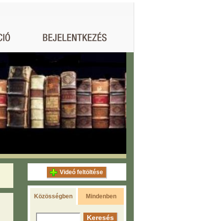
Videó feltöltése
Közösségben
Mindenben