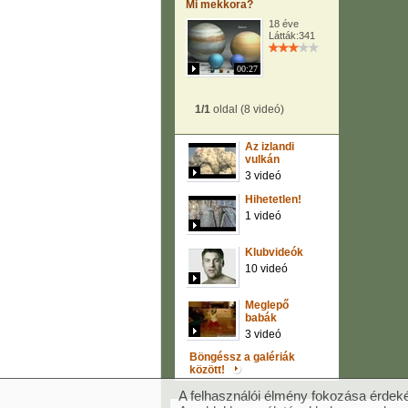
Mi mekkora?
18 éve
Látták:341
00:27
1/1
oldal (8 videó)
Az izlandi
vulkán
3 videó
Hihetetlen!
1 videó
Klubvideók
10 videó
Meglepő
babák
3 videó
Böngéssz a galériák
között!
A felhasználói élmény fokozása érdeké