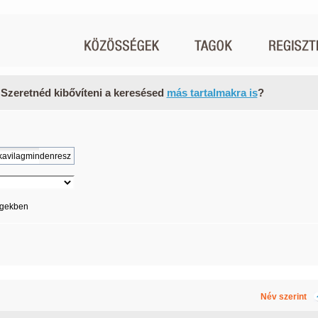
 Szeretnéd kibővíteni a keresésed
más tartalmakra is
?
égekben
Név szerint