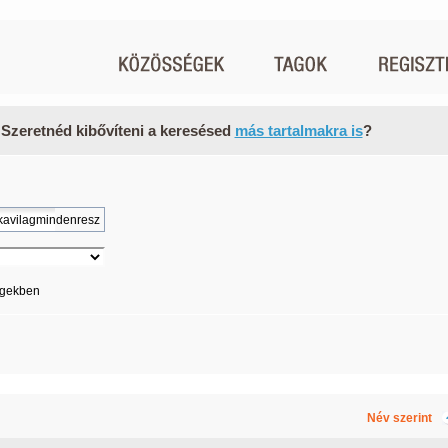
 Szeretnéd kibővíteni a keresésed
más tartalmakra is
?
égekben
Név szerint